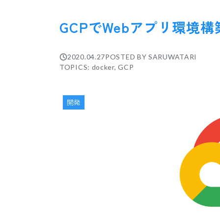
GCPでWebアプリ環境構
2020.04.27
POSTED BY
SARUWATARI
TOPICS: docker, GCP
開発