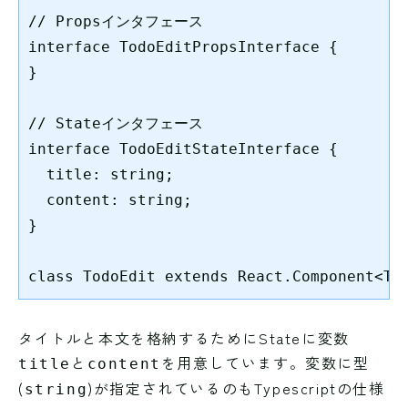
// Propsインタフェース

interface TodoEditPropsInterface {

}

// Stateインタフェース

interface TodoEditStateInterface {

  title: string;

  content: string;

}

class TodoEdit extends React.Component<To
タイトルと本文を格納するためにStateに変数
と
を用意しています。変数に型
title
content
(
)が指定されているのもTypescriptの仕様
string