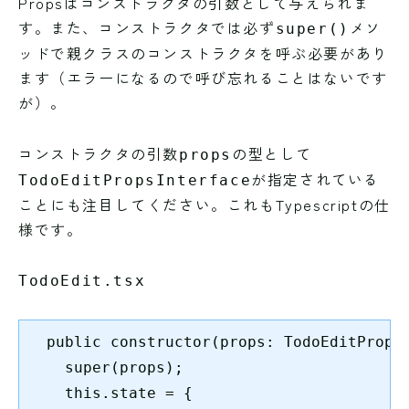
Propsはコンストラクタの引数として与えられま
す。また、コンストラクタでは必ず
メソ
super()
ッドで親クラスのコンストラクタを呼ぶ必要があり
ます（エラーになるので呼び忘れることはないです
が）。
コンストラクタの引数
の型として
props
が指定されている
TodoEditPropsInterface
ことにも注目してください。これもTypescriptの仕
様です。
TodoEdit.tsx
  public constructor(props: TodoEditPropsI
    super(props);

    this.state = {
