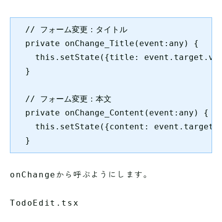
  // フォーム変更：タイトル

  private onChange_Title(event:any) {

    this.setState({title: event.target.val
  }

  // フォーム変更：本文

  private onChange_Content(event:any) {

    this.setState({content: event.target.v
  }
から呼ぶようにします。
onChange
TodoEdit.tsx