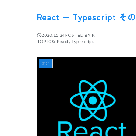
React + Typescript そ
2020.11.24
POSTED BY
K
TOPICS: React, Typescript
開発