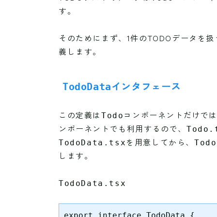
す。
そのためにまず、1件のTODOデータを
義します。
インタフェース
TodoData
この定義は
コンポーネントだけで
Todo
ンポーネントでも利用するので、
Todo.
を用意してから、
TodoData.tsx
Todo
します。
TodoData.tsx
export interface TodoData {
