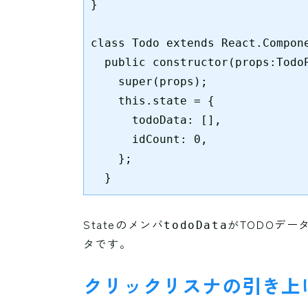
}

class Todo extends React.Compone
  public constructor(props:TodoP
    super(props);

    this.state = {

      todoData: [],

      idCount: 0,

    };

  }
Stateのメンバ
がTODOデー
todoData
タです。
クリックリスナの引き上