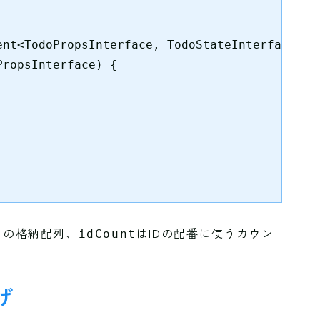
nt<TodoPropsInterface, TodoStateInterface> {

ropsInterface) {

タの格納配列、
はIDの配番に使うカウン
idCount
げ