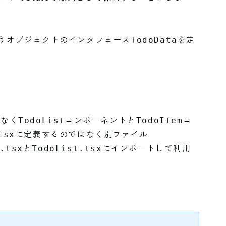
扱うオブジェクトのインタフェース
を定
TodoData
はなく
コンポーネントと
コ
TodoList
TodoItem
に定義するのではなく別ファイル
tsx
と
にインポートして利用
.tsx
TodoList.tsx