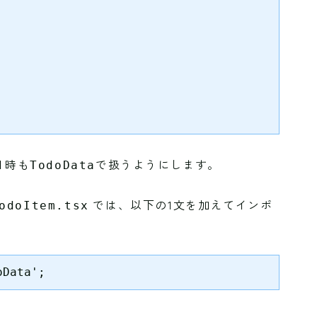
日時も
で扱うようにします。
TodoData
では、以下の1文を加えてインポ
odoItem.tsx
oData';