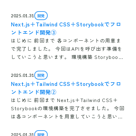
APIも使います！ 環境構築 Storybookで管理し
ながらコンポーネントを作成 […]
開発
2025.01.31
Next.js＋Tailwind CSS＋Storybookでフロ
ントエンド開発③
はじめに 前回まで 各コンポーネントの用意ま
で完了しました。 今回はAPIを呼び出す準備を
していこうと思います。 環境構築 Storybook
で管理しながらコンポーネントを作成 APIの呼
び出し コンポーネントを組み合わ […]
開発
2025.01.31
Next.js＋Tailwind CSS＋Storybookでフロ
ントエンド開発②
はじめに 前回まで Next.js＋Tailwind CSS＋
Storybookの環境構築を完了させました。 今回
は各コンポーネントを用意していこうと思いま
す。 環境構築 Storybookで管理しながらコン
ポーネントを […]
開発
2025.01.31